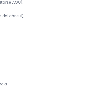
ultarse
AQUÍ
.
 del cónsul);
cia;