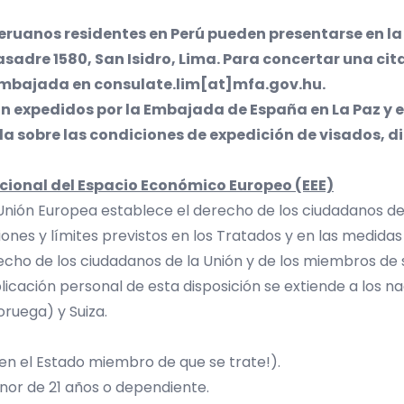
peruanos residentes en Perú pueden presentarse en l
adre 1580, San Isidro, Lima. Para concertar una ci
 Embajada en
consulate.lim[at]mfa.gov.hu
.
on expedidos por la Embajada de España en La Paz y
da sobre las condiciones de expedición de visados, d
cional del Espacio Económico Europeo (EEE)
Unión Europea establece el derecho de los ciudadanos de la
iones y límites previstos en los Tratados y en las medida
cho de los ciudadanos de la Unión y de los miembros de sus
plicación personal de esta disposición se extiende a los 
oruega) y Suiza.
 en el Estado miembro de que se trate!).
nor de 21 años o dependiente.