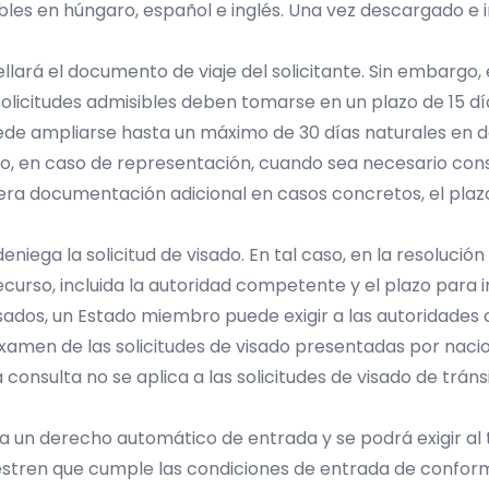
ibles en
húngaro
,
español
e
inglés
. Una vez descargado e i
 sellará el documento de viaje del solicitante. Sin embarg
 solicitudes admisibles deben tomarse en un plazo de 15 d
 puede ampliarse hasta un máximo de 30 días naturales en
 o, en caso de representación, cuando sea necesario con
ra documentación adicional en casos concretos, el plaz
 deniega la solicitud de visado. En tal caso, en la resoluci
curso, incluida la autoridad competente y el plazo para i
isados, un Estado miembro puede exigir a las autoridade
examen de las solicitudes de visado presentadas por nac
onsulta no se aplica a las solicitudes de visado de tráns
a un derecho automático de entrada y se podrá exigir al t
stren que cumple las condiciones de entrada de conformi