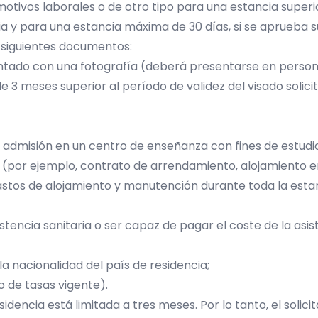
tivos laborales o de otro tipo para una estancia superio
 y para una estancia máxima de 30 días, si se aprueba su s
 siguientes documentos:
tado con una fotografía (deberá presentarse en persona 
 3 meses superior al período de validez del visado solici
, admisión en un centro de enseñanza con fines de estudio
ía (por ejemplo, contrato de arrendamiento, alojamiento 
stos de alojamiento y manutención durante toda la estanci
istencia sanitaria o ser capaz de pagar el coste de la asis
e la nacionalidad del país de residencia;
 de tasas vigente).
idencia está limitada a tres meses. Por lo tanto, el solici